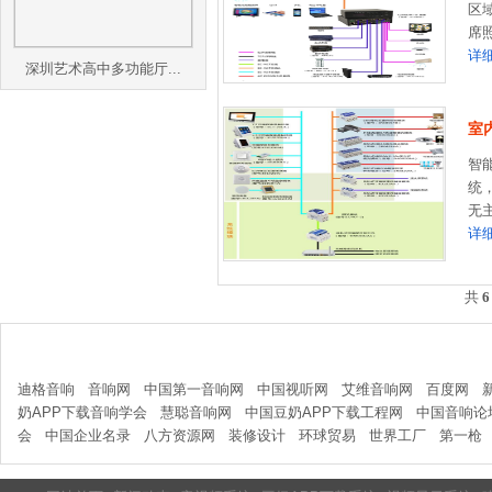
区
席照
详
深圳艺术高中多功能厅...
室
智
统
无主
详
共
6
友情链接
迪格音响
音响网
中国第一音响网
中国视听网
艾维音响网
百度网
奶APP下载音响学会
慧聪音响网
中国豆奶APP下载工程网
中国音响论
会
中国企业名录
八方资源网
装修设计
环球贸易
世界工厂
第一枪