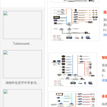
工程案例
酒
系
系
EC
详
Turbosound...
智
系统
成
E...
详
湖南怀化宏宇中学多功...
多
由若